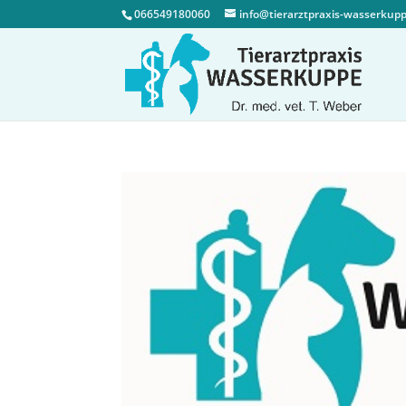
066549180060
info@tierarztpraxis-wasserkup