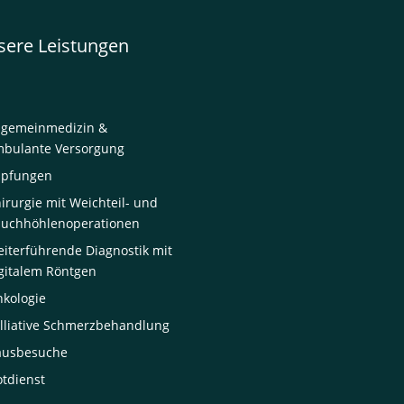
sere Leistungen
lgemeinmedizin &
bulante Versorgung
mpfungen
irurgie mit Weichteil- und
uchhöhlenoperationen
iterführende Diagnostik mit
gitalem Röntgen
kologie
lliative Schmerzbehandlung
ausbesuche
tdienst