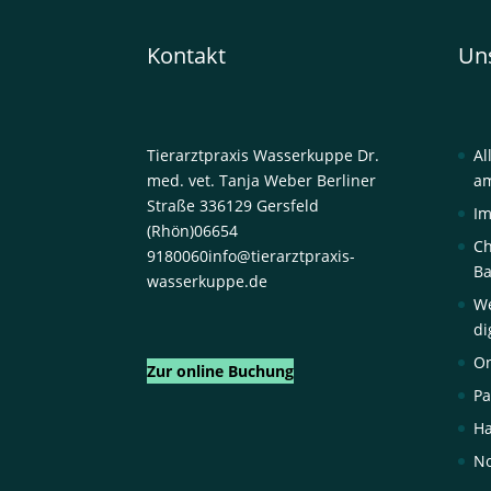
Kontakt
Un
Tierarztpraxis Wasserkuppe Dr.
Al
med. vet. Tanja Weber
Berliner
am
Straße 3
36129 Gersfeld
I
(Rhön)
06654
Ch
9180060
info@tierarztpraxis-
Ba
wasserkuppe.de
We
di
On
Zur online Buchung
Pa
H
No